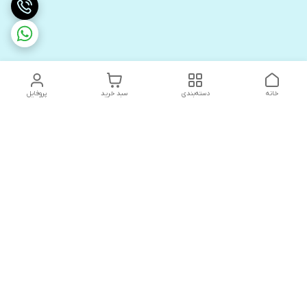
خانه
دسته‌بندی
سبد خرید
پروفایل
دسترسی سریع
های لوکس آنیت
درباره ما
کاتالوگ دیجیتال رادیاتور
سیاست حریم خصوصی
های لوکس دیما
شکایات
کاتالوگ دیجیتال شفیع سازه