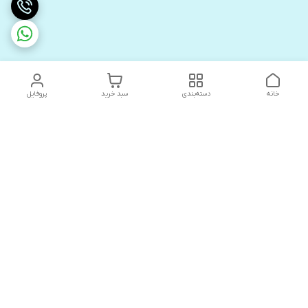
خانه
دسته‌بندی
سبد خرید
پروفایل
دسترسی سریع
های لوکس آنیت
درباره ما
کاتالوگ دیجیتال رادیاتور
سیاست حریم خصوصی
های لوکس دیما
شکایات
کاتالوگ دیجیتال شفیع سازه