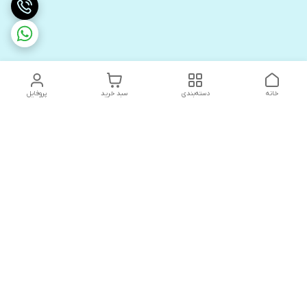
خانه
دسته‌بندی
سبد خرید
پروفایل
دسترسی سریع
های لوکس آنیت
درباره ما
کاتالوگ دیجیتال رادیاتور
سیاست حریم خصوصی
های لوکس دیما
شکایات
کاتالوگ دیجیتال شفیع سازه