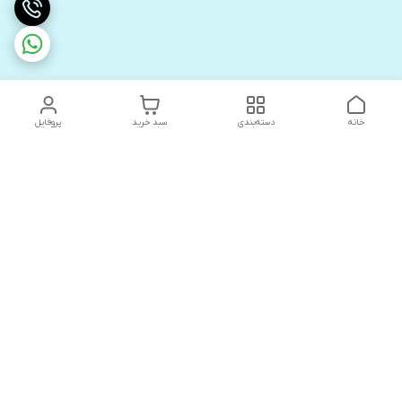
خانه
دسته‌بندی
سبد خرید
پروفایل
دسترسی سریع
های لوکس آنیت
درباره ما
کاتالوگ دیجیتال رادیاتور
سیاست حریم خصوصی
های لوکس دیما
شکایات
کاتالوگ دیجیتال شفیع سازه