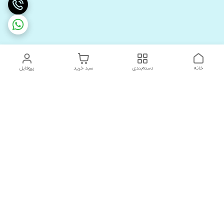
خانه
دسته‌بندی
سبد خرید
پروفایل
دسترسی سریع
های لوکس آنیت
درباره ما
کاتالوگ دیجیتال رادیاتور
سیاست حریم خصوصی
های لوکس دیما
شکایات
کاتالوگ دیجیتال شفیع سازه