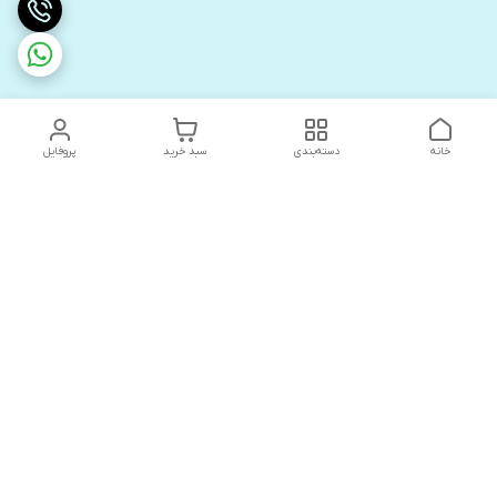
خانه
دسته‌بندی
سبد خرید
پروفایل
دسترسی سریع
های لوکس آنیت
درباره ما
کاتالوگ دیجیتال رادیاتور
سیاست حریم خصوصی
های لوکس دیما
شکایات
کاتالوگ دیجیتال شفیع سازه