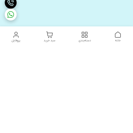
خانه
دسته‌بندی
سبد خرید
پروفایل
دسترسی سریع
های لوکس آنیت
درباره ما
کاتالوگ دیجیتال رادیاتور
سیاست حریم خصوصی
های لوکس دیما
شکایات
کاتالوگ دیجیتال شفیع سازه