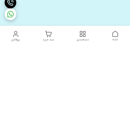
خانه
دسته‌بندی
سبد خرید
پروفایل
دسترسی سریع
های لوکس آنیت
درباره ما
کاتالوگ دیجیتال رادیاتور
سیاست حریم خصوصی
های لوکس دیما
شکایات
کاتالوگ دیجیتال شفیع سازه