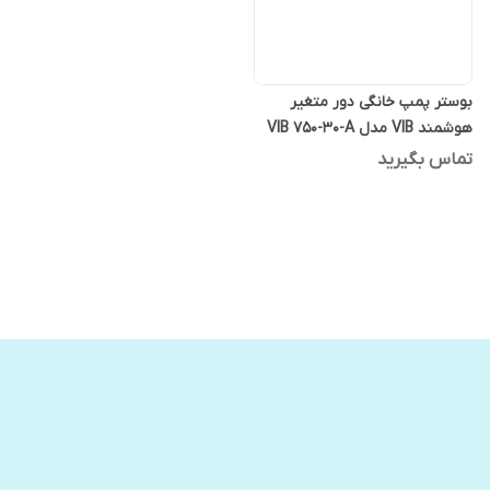
بوستر پمپ خانگی دور متغیر
هوشمند VIB مدل VIB 750-30-A
ویتو
تماس بگیرید