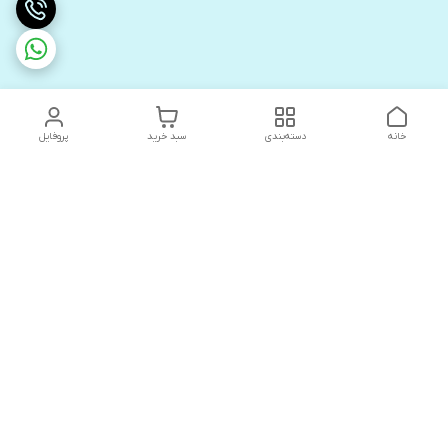
خانه
دسته‌بندی
سبد خرید
پروفایل
دسترسی سریع
های لوکس آنیت
درباره ما
کاتالوگ دیجیتال رادیاتور
سیاست حریم خصوصی
های لوکس دیما
شکایات
کاتالوگ دیجیتال شفیع سازه