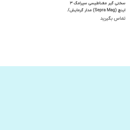
سختی گیر مغناطیسی سپرامگ 3
اینچ (Sepra Mag) مدار گرمایش/
سرمایش پیاکو
تماس بگیرید