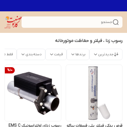
جستجو
رسوب زدا ، فیلتر و حفاظت موتورخانه
جدیدترین
برندها
قیمت
دسته‌بندی
فقط محص
%
10
قرص یدکی فیلتر پلی فسفات پیاکو
رسوب زدای اولتراسونیک EMS C