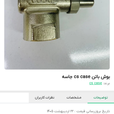
بوش باتن cs case جاسه
برند:
cs case
توضیحات
مشخصات
نظرات کاربران
تاریخ بروزرسانی قیمت : 22 اردیبهشت 1405