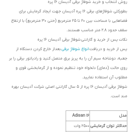
روش انتخاب و خرید شوفاژ برقی آدیسان 16 پره
بطورکلی شوفاژهای برقی 16 پره آدیسان جهت ایجاد گرمایش برای
فضاهایی با مساحت بین 20 تا 25 مترمربع (حتی 30 مترمربع) با ارتفاع
سقف حدود 2.8 متر مناسب هستند.
نکات پس از خرید و گارانتی شوفاژ برقی آدیسان 16 پره
پس از خرید و دریافت
انواع شوفاژ برقی
بعداز خارج کردن دستگاه از
جعبه، دوشاخه سیم آن را به پریز برق متصل کنید و رادیاتور برقی را بر
روی حالت (دمای) دلخواه خود تنظیم نموده و از گرمابخشی قوی و
مطلوب آن استفاده نمایید.
شوفاژ برقی آدیسان 16 پره از 5 سال گارانتی اصلی شرکت آدیسان بهره
مند است.
مدل
16 Adisan
حداکثر توان گرمایشی
2500 وات