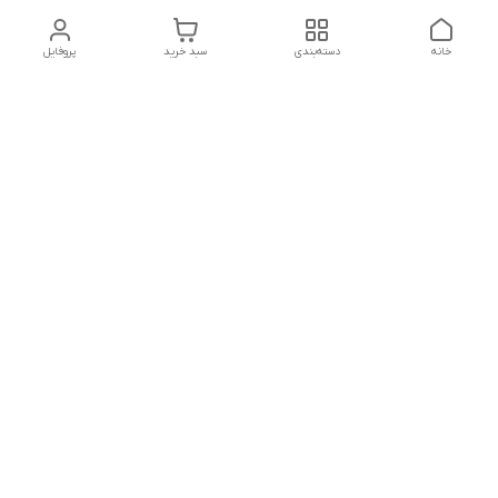
خانه
دسته‌بندی
سبد خرید
پروفایل
دسترسی سریع
های لوکس آنیت
درباره ما
کاتالوگ دیجیتال رادیاتور
سیاست حریم خصوصی
های لوکس دیما
شکایات
کاتالوگ دیجیتال شفیع سازه
شرق/ یونیکال
قوانین و مقررات
کاتالوگ دیجیتال شوفاژکار
کاتالوگ ایمرگاز