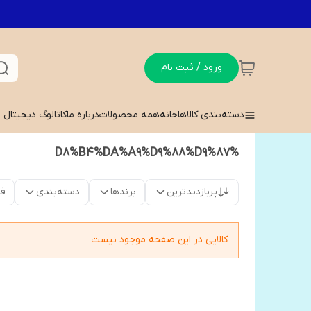
ورود / ثبت نام
دسته‌بندی کالاها
خانه
همه محصولات
درباره ما
کاتالوگ دیجیتال
%D8%B4%DA%A9%D9%88%D9%87
پربازدیدترین
برندها
دسته‌بندی
فق
کالایی در این صفحه موجود نیست