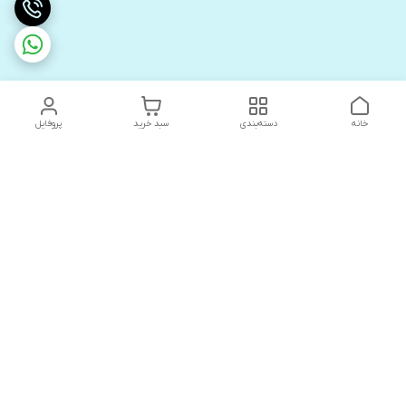
خانه
دسته‌بندی
سبد خرید
پروفایل
دسترسی سریع
های لوکس آنیت
درباره ما
کاتالوگ دیجیتال رادیاتور
سیاست حریم خصوصی
های لوکس دیما
شکایات
کاتالوگ دیجیتال شفیع سازه