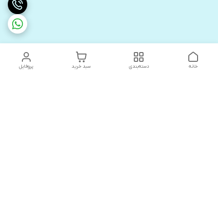
خانه
دسته‌بندی
سبد خرید
پروفایل
دسترسی سریع
های لوکس آنیت
درباره ما
کاتالوگ دیجیتال رادیاتور
سیاست حریم خصوصی
های لوکس دیما
شکایات
کاتالوگ دیجیتال شفیع سازه