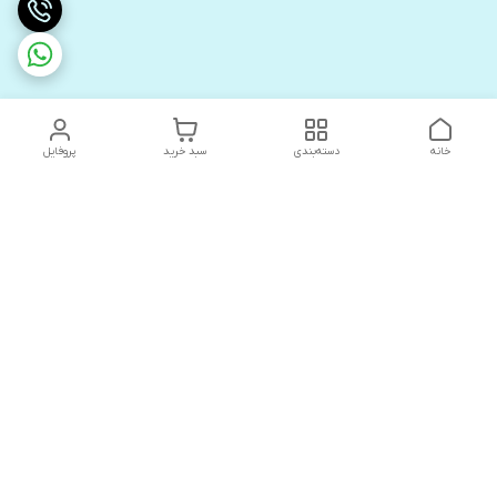
خانه
دسته‌بندی
سبد خرید
پروفایل
دسترسی سریع
های لوکس آنیت
درباره ما
کاتالوگ دیجیتال رادیاتور
سیاست حریم خصوصی
های لوکس دیما
شکایات
کاتالوگ دیجیتال شفیع سازه