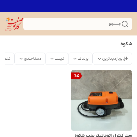
جستجو
شکوه
پربازدیدترین
برندها
قیمت
دسته‌بندی
فقط م
%
5
ست کنترل اتوماتیک پمپ شکوه