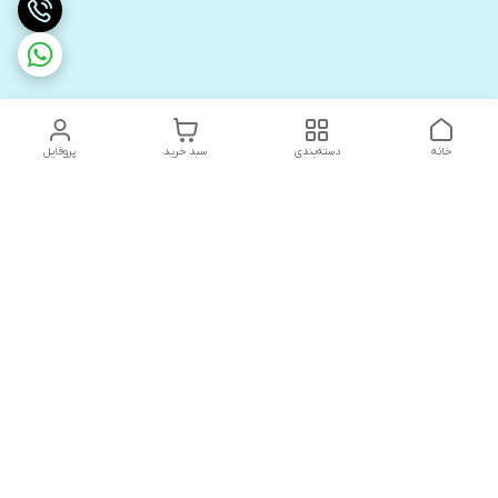
خانه
دسته‌بندی
سبد خرید
پروفایل
دسترسی سریع
های لوکس آنیت
درباره ما
کاتالوگ دیجیتال رادیاتور
سیاست حریم خصوصی
های لوکس دیما
شکایات
کاتالوگ دیجیتال شفیع سازه