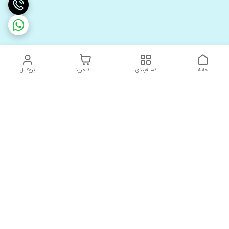
خانه
دسته‌بندی
سبد خرید
پروفایل
دسترسی سریع
های لوکس آنیت
درباره ما
کاتالوگ دیجیتال رادیاتور
سیاست حریم خصوصی
های لوکس دیما
شکایات
کاتالوگ دیجیتال شفیع سازه