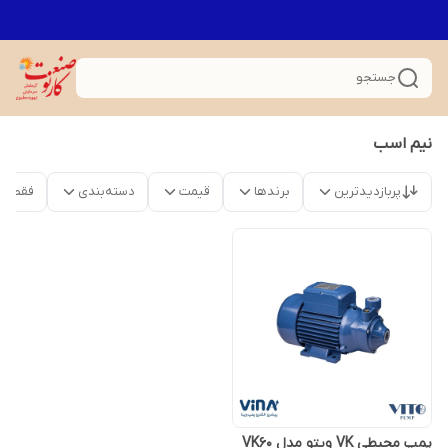
جستجو
نیم اسب
پربازدیدترین
برندها
قیمت
دسته‌بندی
فقط م
پمپ محیطی VK ویتو مدل VK60