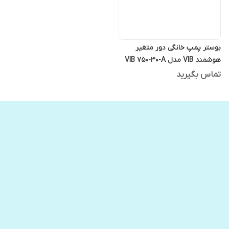
بوستر پمپ خانگی دور متغیر
هوشمند VIB مدل VIB 750-30-A
ویتو
تماس بگیرید