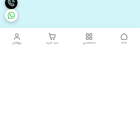
خانه
دسته‌بندی
سبد خرید
پروفایل
دسترسی سریع
های لوکس آنیت
درباره ما
کاتالوگ دیجیتال رادیاتور
سیاست حریم خصوصی
های لوکس دیما
شکایات
کاتالوگ دیجیتال شفیع سازه