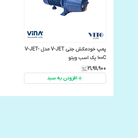
پمپ خودمکش جتی V-JET مدل V-JET-
100C یک اسب ویتو
۲۱٬۹۱۱٬۹۰۰
افزودن به سبد