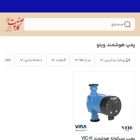
جستجو
پمپ هوشمند ویتو
پربازدیدترین
برندها
قیمت
دسته‌بندی
فقط م
پمپ سیرکوله هوشمند VIC-H