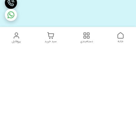
خانه
دسته‌بندی
سبد خرید
پروفایل
دسترسی سریع
های لوکس آنیت
درباره ما
کاتالوگ دیجیتال رادیاتور
سیاست حریم خصوصی
های لوکس دیما
شکایات
کاتالوگ دیجیتال شفیع سازه