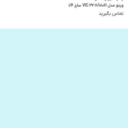
ویتو مدل VIC 32-6/180H سایز 1/4
1اینچ
تماس بگیرید