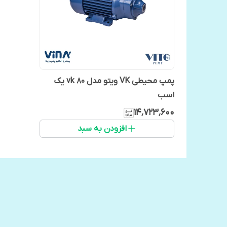
پمپ محیطی VK ویتو مدل vk 80 یک
اسب
۱۴٬۷۲۳٬۶۰۰
افزودن به سبد