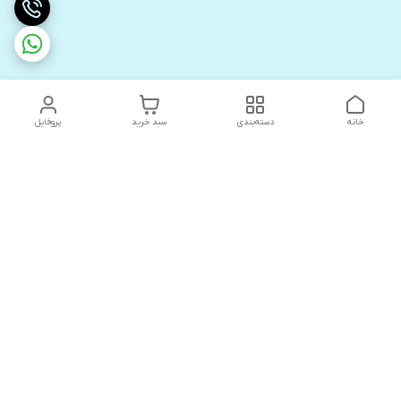
خانه
دسته‌بندی
سبد خرید
پروفایل
دسترسی سریع
های لوکس آنیت
درباره ما
کاتالوگ دیجیتال رادیاتور
سیاست حریم خصوصی
های لوکس دیما
شکایات
کاتالوگ دیجیتال شفیع سازه