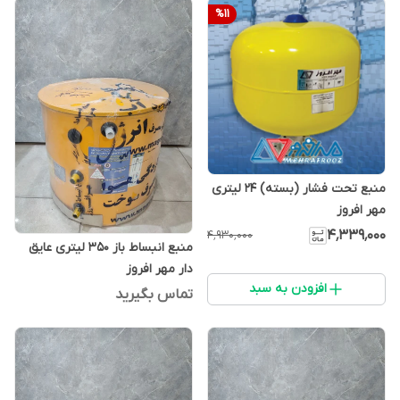
%
11
منبع تحت فشار (بسته) 24 لیتری
مهر افروز
۴٬۳۳۹٬۰۰۰
۴٬۹۳۰٬۰۰۰
منبع انبساط باز 350 لیتری عایق
دار مهر افروز
افزودن به سبد
تماس بگیرید