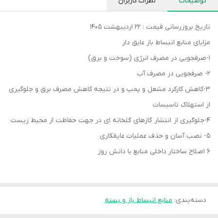
توضیحات
نظرات کاربران
تاریخ بروزرسانی قیمت : 22 اردیبهشت 1405
مزایای منابع انبساط باز عایق دار
1-صرفجویی در مصرف انرژی (سوخت و برق)
2- صرفجویی در مصرف آب
3-کاهش کارکرد مشعل و پمپ و در نتیجه کاهش مصرف برق و جلوگیری
از استهلاک تاسیسات
4-جلوگیری از انتشار گازهای گلخانه ای در جهت حفاظت از محیط زیست
5- نصب آسان و حذف عملیات عایقکاری
6 اصلاح ساختار داخلی منابع با دانش روز
دسته‌بندی
:
منابع انبساط باز و بسته