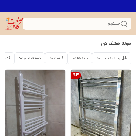
جستجو
حوله خشک کن
پربازدیدترین
برندها
قیمت
دسته‌بندی
فقط م
%
3