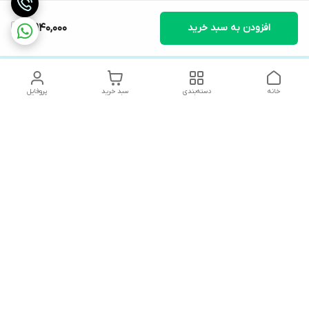
افزودن به سبد خرید
5,940,000
خانه
دسته‌بندی
سبد خرید
پروفایل
دسترسی سریع
های لوکس آنیت
درباره ما
کاتالوگ دیجیتال رادیاتور
سیاست حریم خصوصی
های لوکس دیما
شکایات
کاتالوگ دیجیتال شفیع سازه