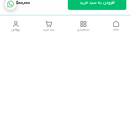
افزودن به سبد خرید
31,500,000
خانه
دسته‌بندی
سبد خرید
پروفایل
دسترسی سریع
های لوکس آنیت
درباره ما
کاتالوگ دیجیتال رادیاتور
سیاست حریم خصوصی
های لوکس دیما
شکایات
کاتالوگ دیجیتال شفیع سازه
شرق/ یونیکال
قوانین و مقررات