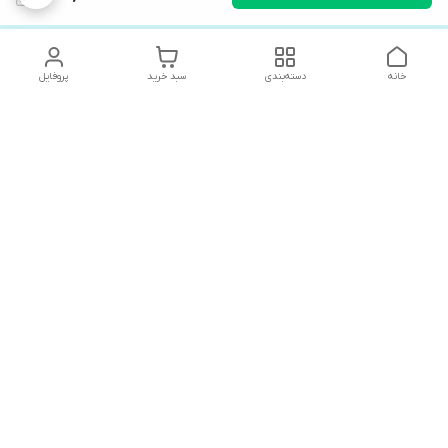
خانه
دسته‌بندی
سبد خرید
پروفایل
دسترسی سریع
های لوکس آنیت
درباره ما
کاتالوگ دیجیتال رادیاتور
سیاست حریم خصوصی
های لوکس دیما
شکایات
کاتالوگ دیجیتال شفیع سازه
شرق/ یونیکال
قوانین و مقررات
کاتالوگ دیجیتال شوفاژکار