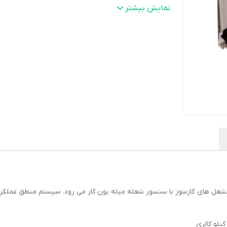
زمان پاکسازی (تخلیه)
:
30~45 sec
نمایش بیشتر
حسگر شعله
:
میله یونیزاسیون با حداکثر طول کابل 10M
فیوز
:
6A SLOW /10A FAST
زمان اطمینان (جرقه)
:
3~5 SEC
زمان برگشت به حالت اولیه و ریست
:
1 Sec>
محدوده دمای کارکرد
:
0 تا 60 درجه سلسیوس
وزن خالص
:
180g
استاندارد عایقی
:
IP40
احتراق در مشعل های گازسوز با سنسور شعله میله یون کار می رود. سیستم منطق عمل