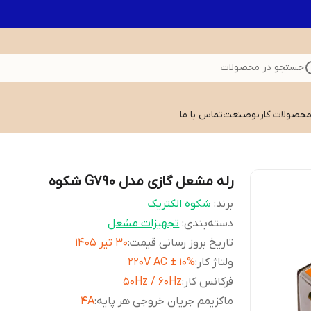
جستجو در محصولات
 محصولات کارنوصنعت
تماس با ما
رله مشعل گازی مدل G790 شکوه
برند:
شکوه الکتریک
دسته‌بندی
:
تجهیزات مشعل
تاریخ بروز رسانی قیمت
:
30 تیر 1405
ولتاژ کار
:
220V AC ± 10%
فرکانس کار
:
50Hz / 60Hz
ماکزیمم جریان خروجی هر پایه
:
4A