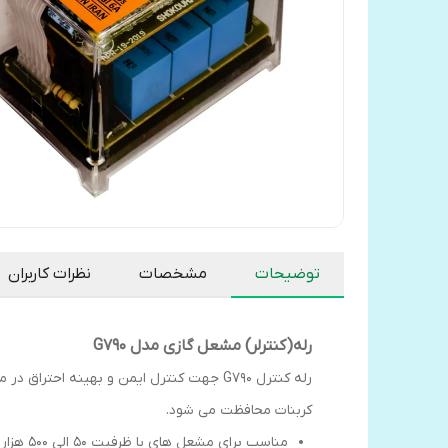
توضیحات
مشخصات
نظرات کاربران
رله(کنترلر) مشعل گازی مدل G790
رله کنترل G790 جهت کنترل ایمن و بهینه 
کربنات محافظت می شود.
مناسب برای مشعل های با ظرفیت 50 الی 500 هزار کیلو کالری