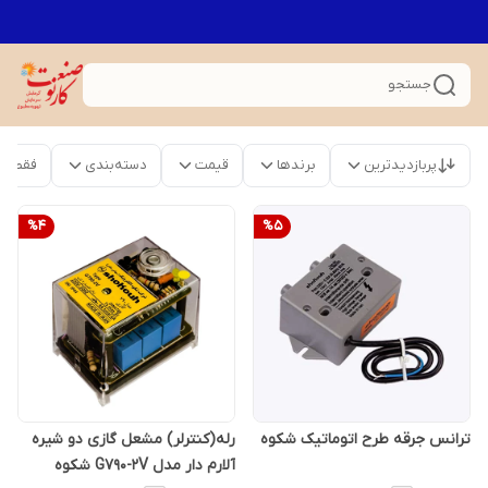
جستجو
پربازدیدترین
برندها
قیمت
دسته‌بندی
فقط م
%
4
%
5
ترانس جرقه طرح اتوماتیک شکوه
رله(کنترلر) مشعل گازی دو شیره
آلارم دار مدل G790-2V شکوه