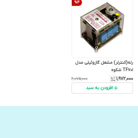
%
4
رله(کنترلر) مشعل گازوئیلی مدل
TF701 شکوه
۱٬۹۷۲٬۰۰۰
۲٬۰۷۵٬۰۰۰
افزودن به سبد