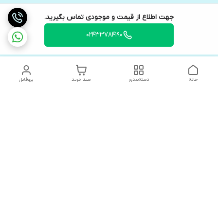
جهت اطلاع از قیمت و موجودی تماس بگیرید.
02433784190
خانه
دسته‌بندی
سبد خرید
پروفایل
دسترسی سریع
های لوکس آنیت
درباره ما
کاتالوگ دیجیتال رادیاتور
سیاست حریم خصوصی
های لوکس دیما