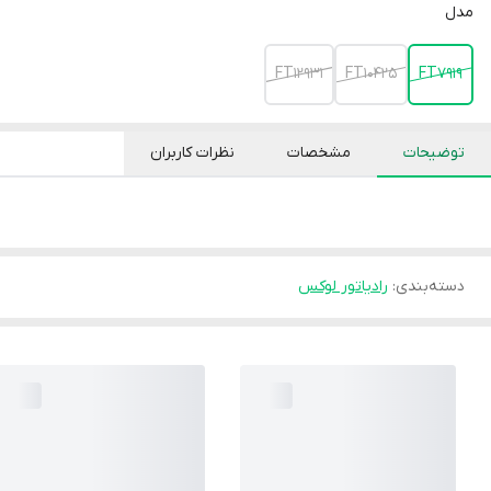
مدل
FT12931
FT10425
FT7919
توضیحات
مشخصات
نظرات کاربران
دسته‌بندی
:
رادیاتور لوکس