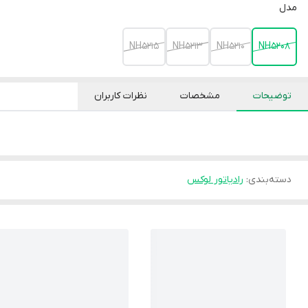
مدل
NH5215
NH5213
NH5210
NH5208
توضیحات
مشخصات
نظرات کاربران
دسته‌بندی
:
رادیاتور لوکس