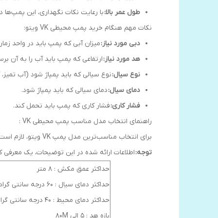
طول عمر بالا:
با رعایت نکات نگهداری، این پمپ‌ها د
نکات مهم هنگام خرید پمپ محیطی VK ویتو:
دبی مورد نیاز:
میزان آبی که پمپ باید در واحد زمان 
هد مورد نیاز:
ارتفاعی که پمپ باید آب را به آن برسا
نوع سیال:
نوع سیالی که باید پمپاژ شود (آب تمیز، 
دمای سیال:
دمای سیالی که باید پمپاژ شود.
فشار کاری:
فشار کاری که پمپ باید تحمل کند.
راهنمای انتخاب مدل مناسب پمپ محیطی VK :
برای انتخاب مناسب‌ترین مدل پمپ VK ویتو، لازم است با کارشناسان فروش ما تماس بگیرید
توجه:
اطلاعات ارائه شده در این توضیحات، یک معرفی کلی از پمپ‌های محیطی VK ویتو است و برای کسب اطلاع
حداکثر عمق مکش : 8 متر
حداکثر دمای سیال : 60 درجه سانتی گراد
حداکثر دمای محیط : 40 درجه سانتی گراد
بازه هد : 5 الی 80M