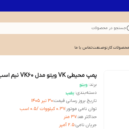
جستجو در محصولات
 محصولات کارنوصنعت
تماس با ما
پمپ محیطی VK ویتو مدل VK60 نیم اسب
برند:
ویتو
دسته‌بندی
:
پمپ
تاریخ بروز رسانی قیمت
:
30 تیر 1405
توان نامی موتور
:
0.37 کیلووات /0.5 اسب
حداکثر هد
:
37 متر
جریان نامی
:
2.5 آمپر