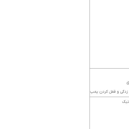
ق
تیک