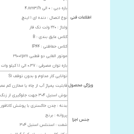
بازه دبی : 0 الی 4.8m3/h
اطلاعات فنی
نوع اتصال : دنده ای 1 اینچ
ولتاژ : 220 ولت تک فاز
کلاس عایق بندی : B
کلاس حفاظتی : IP44
موتور القایی دو قطبی 2900rpm
بازه توان مصرفی : 0.37 الی 1.1 کیلو وات
توانایی کار مداوم و بدون توقف S1
ویژگی محصول
قابلیت پمپاژ آب از چاه یا مخازن کم عم
بوش استیل 304 جهت جلوگیری از زنگ زدگی و قفل کردن پمپ
بدنه : چدن خاکستری با پوشش کاتافور
پروانه : برنج
جنس اجزا
شفت : استنلس استیل 304