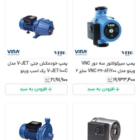
پمپ سیرکولاتور سه دور VNC
پمپ خودمکش جتی V-JET مدل
ویتو مدل VNC 36-8F/200 سایز 2
V-JET-100C یک اسب ویتو
اینچ
۲۱٬۹۱۱٬۹۰۰
۱۹٬۹۳۳٬۴۰۰
افزودن به سبد
افزودن به سبد