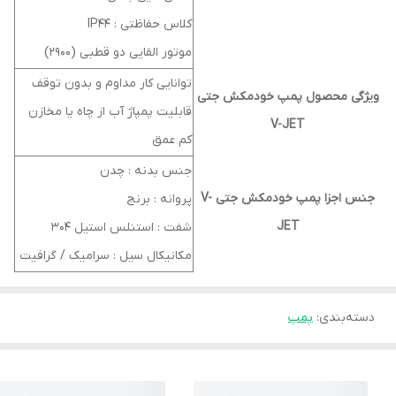
کلاس حفاظتی : IP44
موتور القایی دو قطبی (2900)
توانایی کار مداوم و بدون توقف
ویژگی محصول پمپ خودمکش جتی
قابلیت پمپاژ آب از چاه یا مخازن
V-JET
کم عمق
جنس بدنه : چدن
جنس اجزا پمپ خودمکش جتی V-
پروانه : برنج
JET
شفت : استنلس استیل 304
مکانیکال سیل : سرامیک / گرافیت
دسته‌بندی
:
پمپ