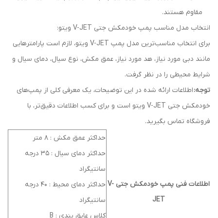
مقاوم هستند.
انتخاب مدل مناسب پمپ‌ خودمکش جتی V-JET ویتو:
برای انتخاب مناسب‌ترین مدل پمپ V-JET ویتو، لازم است پارامترهایی
مانند دبی مورد نیاز، هد مورد نیاز، عمق مکش، نوع سیال، دمای سیال و
شرایط محیطی را در نظر گرفت.
توجه:
اطلاعات ارائه شده در این توضیحات، یک معرفی کلی از پمپ‌های
خودمکش جتی V-JET ویتو است و برای کسب اطلاعات دقیق‌تر، با
فروشگاه تماس بگیرید.
حداکثر عمق مکش : 8 متر
حداکثر دمای سیال : 35 درجه
سانتیگراد
اطلاعات فنی پمپ خودمکش جتی V-
حداکثر دمای محیط : 40 درجه
JET
سانتیگراد
کلاس عایق بندی : B