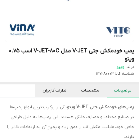
پمپ خودمکش جتی V-JET مدل V-JET-80C اسب 0.75
ویتو
برند:
ویتو
شناسه کالا
130280003
توضیحات
مشخصات
نظرات کاربران
پمپ‌های خودمکش جتی V-JET ویتو
یکی از پرکاربردترین انواع پمپ‌ها
در صنایع مختلف و مصارف خانگی هستند. این پمپ‌ها به دلیل طراحی
خاص خود، قابلیت مکش آب از عمق زیاد و پمپاژ آن به ارتفاعات بالاتر را
دارند.