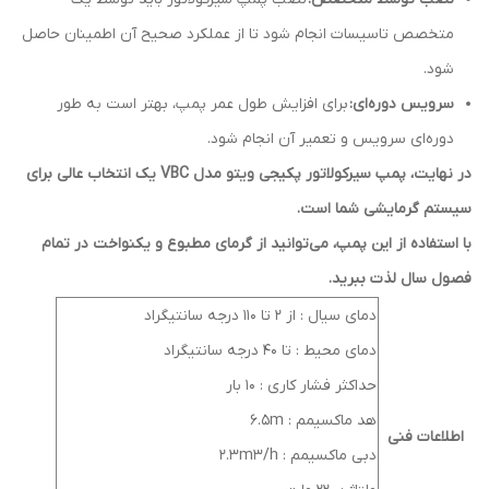
متخصص تاسیسات انجام شود تا از عملکرد صحیح آن اطمینان حاصل
شود.
سرویس دوره‌ای:
برای افزایش طول عمر پمپ، بهتر است به طور
دوره‌ای سرویس و تعمیر آن انجام شود.
در نهایت، پمپ سیرکولاتور پکیجی ویتو مدل VBC یک انتخاب عالی برای
سیستم گرمایشی شما است.
با استفاده از این پمپ، می‌توانید از گرمای مطبوع و یکنواخت در تمام
فصول سال لذت ببرید.
دمای سیال : از 2 تا 110 درجه سانتیگراد
دمای محیط : تا 40 درجه سانتیگراد
حداکثر فشار کاری : 10 بار
هد ماکسیمم : 6.5m
اطلاعات فنی
دبی ماکسیمم : 2.3m3/h