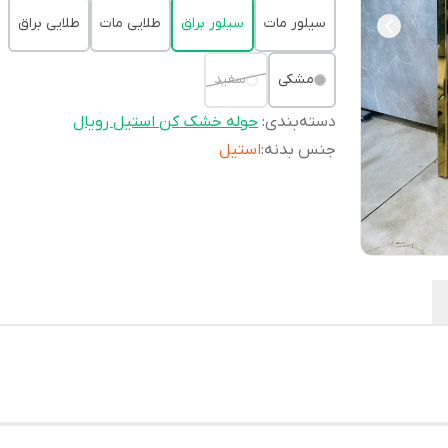
سیلور مات
سیلور براق
طلایی مات
طلایی براق
مشکی
سفید
دسته‌بندی
:
حوله خشک کن استیل رویال
جنس بدنه
:
استیل