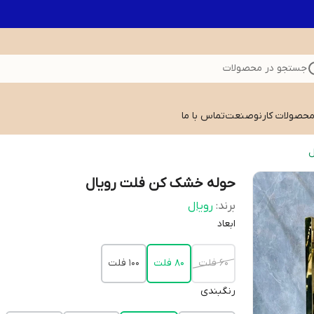
جستجو در محصولات
 محصولات کارنوصنعت
تماس با ما
ل
حوله خشک کن فلت رویال
برند:
رویال
ابعاد
60 فلت
80 فلت
100 فلت
رنگبندی