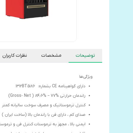
توضیحات
مشخصات
نظرات کاربران
ویژگی‌ها
دارای گواهینامه CE بشماره: ۱۳۱۲BT5186
راندمان حرارتی %۷۷ – %۸۴٫۶ ( Gross- Net)
کنترل ترموستاتیک و مصرف سوخت سالیانه کمتر
صدای کم ، دارای فن با راندمان بالا (ساخت ایران )
ایمنی بالا ، مجهز به ترموستات کنترل فن و ترموستات حدی