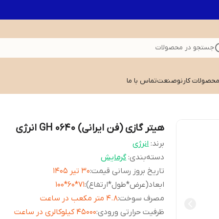
جستجو در محصولات
 محصولات کارنوصنعت
تماس با ما
هیتر گازی (فن ایرانی) GH 0640 انرژی
برند:
انرژی
دسته‌بندی
:
گرمایش
تاریخ بروز رسانی قیمت
:
30 تیر 1405
ابعاد(عرض*طول*ارتفاع)
:
71*60*100
مصرف سوخت
:
4.8 متر مکعب در ساعت
ظرفیت حرارتی ورودی
:
45000 کیلوکالری در ساعت