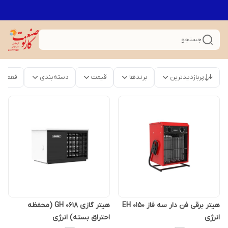
جستجو
پربازدیدترین
برندها
قیمت
دسته‌بندی
فقط م
هیتر برقی فن دار سه فاز EH 0150
هیتر گازی GH 0618 (محفظه
انرژی
احتراق بسته) انرژی