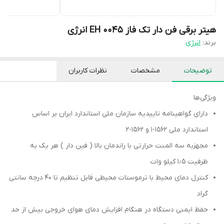
هیتر برقی فن دار تک فاز EH 0045 انرژی
برند:
انرژی
توضیحات
مشخصات
نظرات کاربران
ویژگی‌ها
دارای گواهینامه تاییدیه سازمان ملی استاندارد ایران بر اساس
استاندارد ملی ۱۵۶۲-۱ و ۱۵۶۲-۲
مجهزبه سه المنت حرارتی با راندمان بالا ( فین دار ) هر یک به
ظرفیت ۱٫۵ کیلو وات
کنترل دمای محیط با ترموستات محیطی قابل تنظیم تا ۴۰ درجه سانتی
گراد
حفظ ایمنی دستگاه در هنگام افزایش دمای هوای خروجی بیش از حد