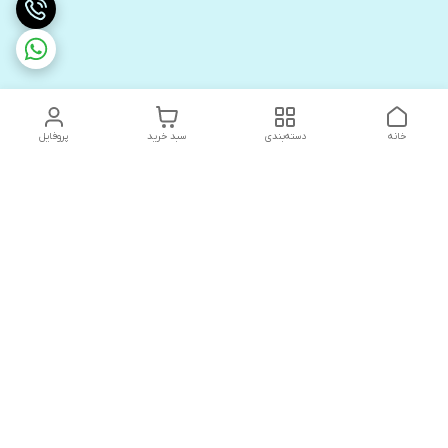
خانه
دسته‌بندی
سبد خرید
پروفایل
دسترسی سریع
های لوکس آنیت
درباره ما
کاتالوگ دیجیتال رادیاتور
سیاست حریم خصوصی
های لوکس دیما
شکایات
کاتالوگ دیجیتال شفیع سازه