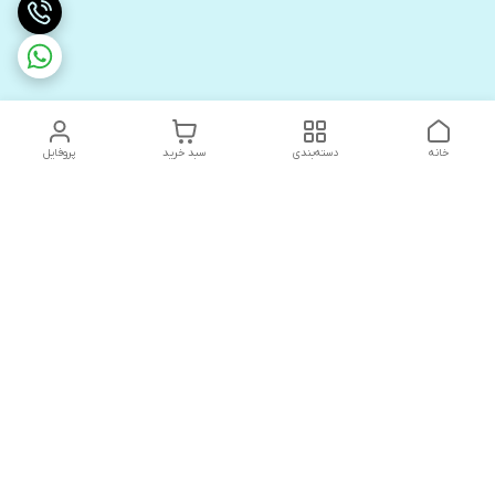
خانه
دسته‌بندی
سبد خرید
پروفایل
دسترسی سریع
های لوکس آنیت
درباره ما
کاتالوگ دیجیتال رادیاتور
سیاست حریم خصوصی
های لوکس دیما
شکایات
کاتالوگ دیجیتال شفیع سازه