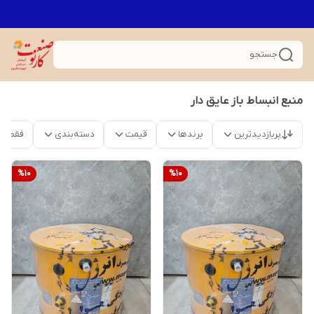
جستجو
منبع انبساط باز عایق دار
پربازدیدترین
برندها
قیمت
دسته‌بندی
فقط م
%
10
%
10