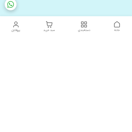
خانه
دسته‌بندی
سبد خرید
پروفایل
دسترسی سریع
های لوکس آنیت
درباره ما
کاتالوگ دیجیتال رادیاتور
سیاست حریم خصوصی
های لوکس دیما
شکایات
کاتالوگ دیجیتال شفیع سازه
شرق/ یونیکال
قوانین و مقررات