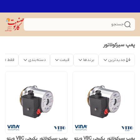
جستجو
پمپ سیرکولاتور
جدیدترین
برندها
قیمت
دسته‌بندی
فقط محص
پمپ سیرکولاتور پکیجی VBC ویتو
پمپ سیرکولاتور پکیجی VBC ویتو