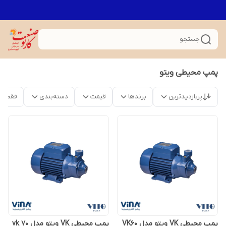
جستجو
پمپ محیطی ویتو
پربازدیدترین
برندها
قیمت
دسته‌بندی
فقط م
پمپ محیطی VK ویتو مدل VK60
پمپ محیطی VK ویتو مدل vk 70