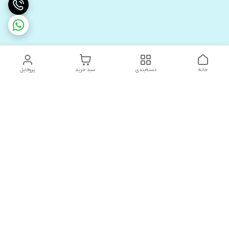
خانه
دسته‌بندی
سبد خرید
پروفایل
دسترسی سریع
های لوکس آنیت
درباره ما
کاتالوگ دیجیتال رادیاتور
سیاست حریم خصوصی
های لوکس دیما
شکایات
کاتالوگ دیجیتال شفیع سازه