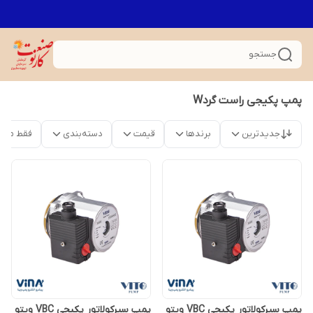
جستجو
پمپ پکیجی راست گردW
جدیدترین
برندها
قیمت
دسته‌بندی
فقط محص
پمپ سیرکولاتور پکیجی VBC ویتو
پمپ سیرکولاتور پکیجی VBC ویتو