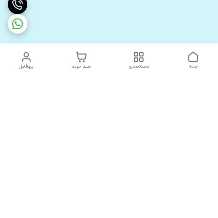
خانه
دسته‌بندی
سبد خرید
پروفایل
دسترسی سریع
های لوکس آنیت
درباره ما
کاتالوگ دیجیتال رادیاتور
سیاست حریم خصوصی
های لوکس دیما
شکایات
کاتالوگ دیجیتال شفیع سازه