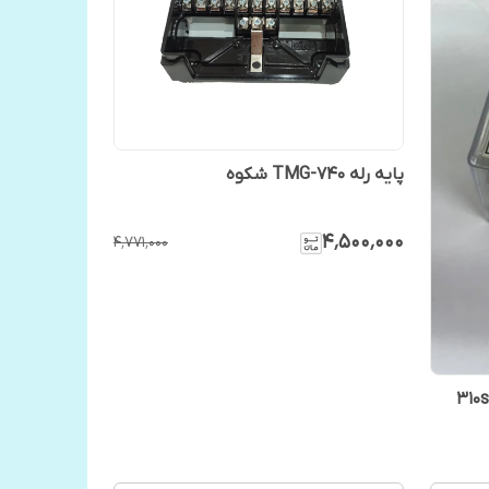
پایه رله TMG-740 شکوه
۴٬۵۰۰٬۰۰۰
۴٬۷۷۱٬۰۰۰
رله(کنترلر) مشعل گازوئیلی مدل 310s