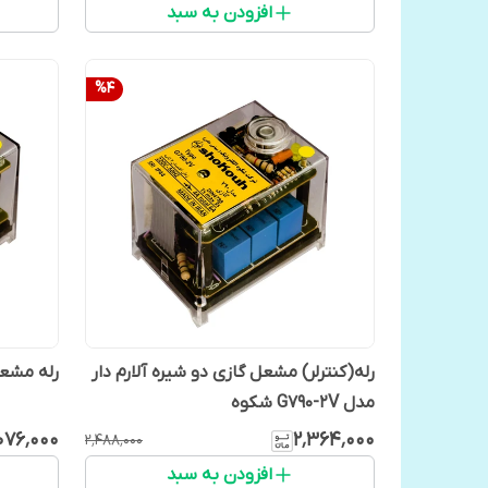
افزودن به سبد
%
4
رله(کنترلر) مشعل گازی دو شیره آلارم دار
رله مشعل گا
مدل G790-2V شکوه
۰۷۶٬۰۰۰
۲٬۳۶۴٬۰۰۰
۲٬۴۸۸٬۰۰۰
افزودن به سبد